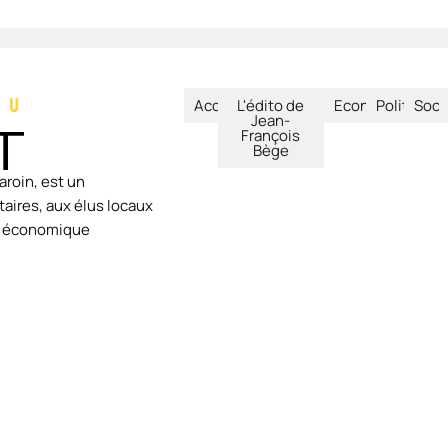
Accueil
L'édito de
Economie
Politique
Soci
Jean-
François
Bège
aroin, est un
aires, aux élus locaux
ie économique