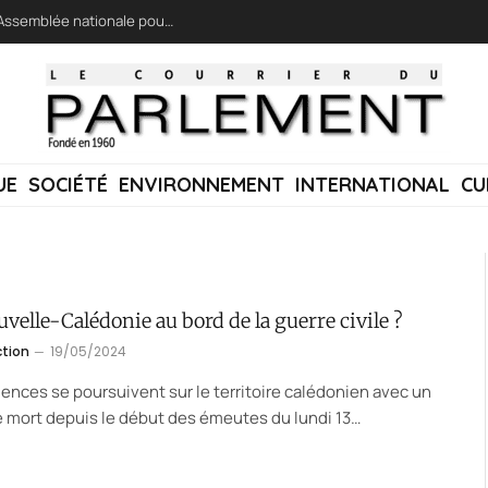
LFI réclame une « session extraordinaire » à l’Assemblée nationale pour lutter contre les incendies
UE
SOCIÉTÉ
ENVIRONNEMENT
INTERNATIONAL
CU
velle-Calédonie au bord de la guerre civile ?
ction
19/05/2024
lences se poursuivent sur le territoire calédonien avec un
 mort depuis le début des émeutes du lundi 13…