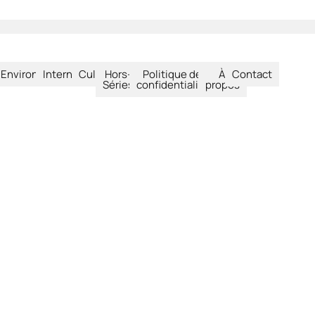
été
Environnement
International
Culture
Hors-
Politique de
À
Contact
Séries
confidentialité
propos