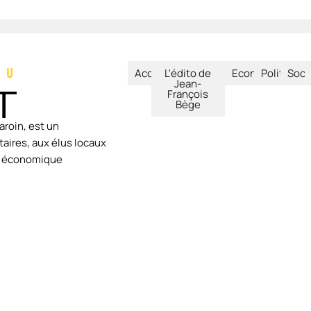
Accueil
L'édito de
Economie
Politique
Soci
Jean-
François
Bège
aroin, est un
aires, aux élus locaux
ie économique