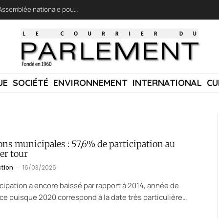
LFI réclame une « session extraordinaire » à l’Assemblée nationale pour lutter contre les incendies
UE
SOCIÉTÉ
ENVIRONNEMENT
INTERNATIONAL
CU
ons municipales : 57,6% de participation au
er tour
ction
16/03/2026
icipation a encore baissé par rapport à 2014, année de
ce puisque 2020 correspond à la date très particulière…