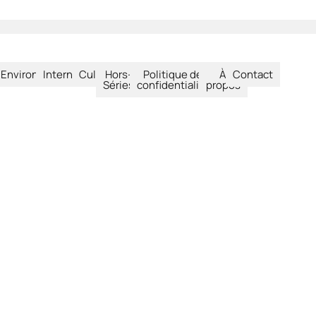
été
Environnement
International
Culture
Hors-
Politique de
À
Contact
Séries
confidentialité
propos