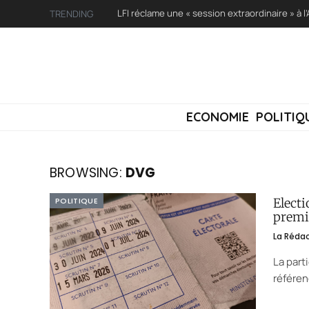
TRENDING
ECONOMIE
POLITIQ
BROWSING:
DVG
POLITIQUE
Electi
premi
La Réda
La part
référen