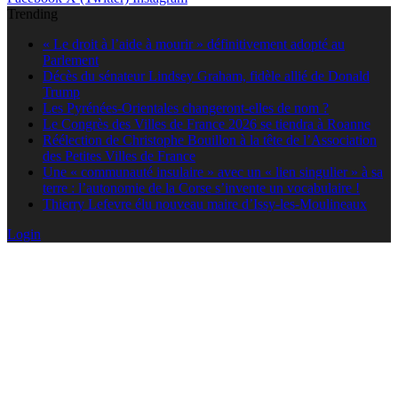
Trending
« Le droit à l’aide à mourir » définitivement adopté au
Parlement
Décès du sénateur Lindsey Graham, fidèle allié de Donald
Trump
Les Pyrénées-Orientales changeront-elles de nom ?
Le Congrès des Villes de France 2026 se tiendra à Roanne
Réélection de Christophe Bouillon à la tête de l’Association
des Petites Villes de France
Une « communauté insulaire » avec un « lien singulier » à sa
terre : l’autonomie de la Corse s’invente un vocabulaire !
Thierry Lefevre élu nouveau maire d’Issy-les-Moulineaux
Login