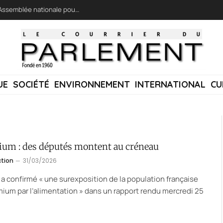
LFI réclame une « session extraordinaire » à l’Assemblée nationale pour lutter contre les incendies
UE
SOCIÉTÉ
ENVIRONNEMENT
INTERNATIONAL
CU
um : des députés montent au créneau
ction
31/03/2026
 a confirmé « une surexposition de la population française
ium par l’alimentation » dans un rapport rendu mercredi 25