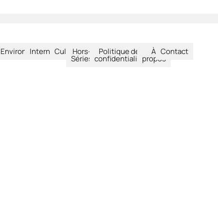
été
Environnement
International
Culture
Hors-
Politique de
À
Contact
Séries
confidentialité
propos