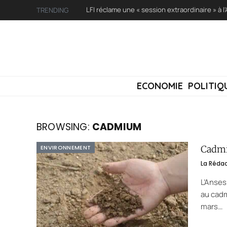
TRENDING
ECONOMIE
POLITIQ
BROWSING:
CADMIUM
ENVIRONNEMENT
Cadmi
La Réda
L’Anses
au cadm
mars…