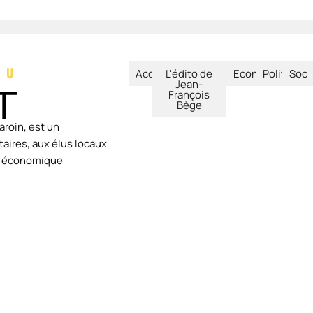
Accueil
L'édito de
Economie
Politique
Soci
Jean-
François
Bège
aroin, est un
aires, aux élus locaux
ie économique