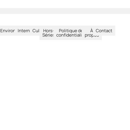
été
Environnement
International
Culture
Hors-
Politique de
À
Contact
Séries
confidentialité
propos