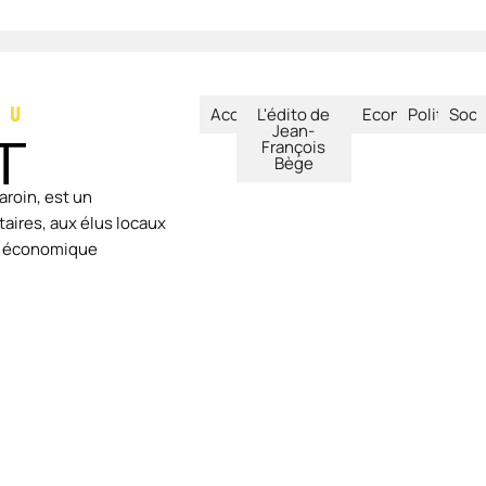
Accueil
L'édito de
Economie
Politique
Soci
Jean-
François
Bège
aroin, est un
aires, aux élus locaux
ie économique