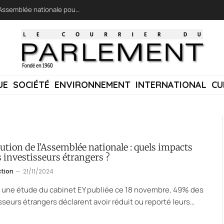
LFI réclame une « session extraordinaire » à l’Assemblée nationale pour lutter contre les incendies
UE
SOCIÉTÉ
ENVIRONNEMENT
INTERNATIONAL
CU
ution de l’Assemblée nationale : quels impacts
s investisseurs étrangers ?
ction
21/11/2024
 une étude du cabinet EY publiée ce 18 novembre, 49% des
sseurs étrangers déclarent avoir réduit ou reporté leurs…