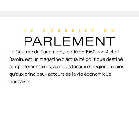
Le Courrier du Parlement, fondé en 1960 par Michel
Baroin, est un magazine d’actualité politique destiné
aux parlementaires, aux élus locaux et régionaux ainsi
qu’aux principaux acteurs de la vie économique
française.
Accueil
L'édito
Economie
Politique
Société
Environnement
International
Culture
Hors-
Politique de
À
Contac
de
Séries
confidentialité
propos