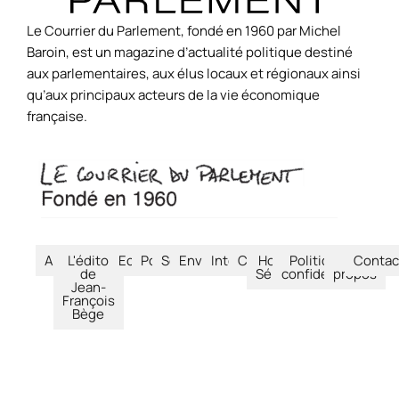
Le Courrier du Parlement, fondé en 1960 par Michel
Baroin, est un magazine d’actualité politique destiné
aux parlementaires, aux élus locaux et régionaux ainsi
qu’aux principaux acteurs de la vie économique
française.
Accueil
L'édito
Economie
Politique
Société
Environnement
International
Culture
Hors-
Politique de
À
Contac
de
Séries
confidentialité
propos
Jean-
François
Bège
© Le Courrier du Parlement – 2026 – Tous droits réservés.