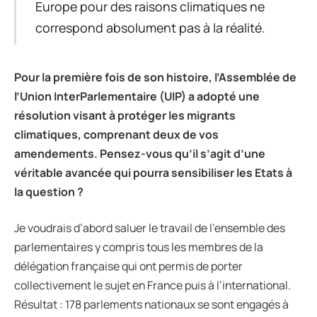
Europe pour des raisons climatiques ne
correspond absolument pas à la réalité.
Pour la premi
è
re fois de son histoire, l
’
Assembl
é
e de
l
’
Union InterParlementaire (UIP) a adopt
é
une
r
é
solution visant
à
prot
é
ger les migrants
climatiques, comprenant deux de vos
amendements. Pensez-vous qu
’
il s
’
agit d
’
une
v
é
ritable avanc
é
e qui pourra sensibiliser les Etats
à
la question ?
Je voudrais d’abord saluer le travail de l’ensemble des
parlementaires y compris tous les membres de la
délégation française qui ont permis de porter
collectivement le sujet en France puis à l’international.
Résultat : 178 parlements nationaux se sont engagés à