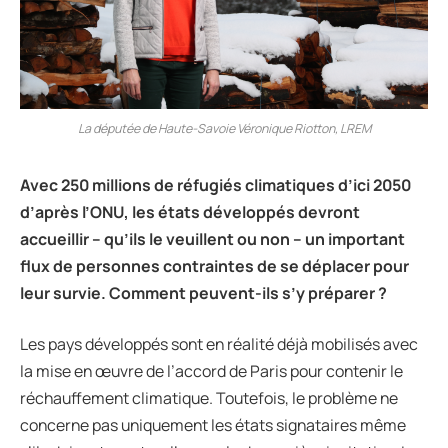
La députée de Haute-Savoie Véronique Riotton, LREM
Avec 250 millions de r
é
fugi
é
s climatiques d
’
ici 2050
d
’
apr
è
s l
’
ONU, les
é
tats d
é
velopp
é
s devront
accueillir
–
qu
’
ils le veuillent ou non
–
un important
flux de personnes contraintes de se d
é
placer pour
leur survie. Comment peuvent-ils s
’
y pr
é
parer ?
Les pays développés sont en réalité déjà mobilisés avec
la mise en œuvre de l’accord de Paris pour contenir le
réchauffement climatique. Toutefois, le problème ne
concerne pas uniquement les états signataires même