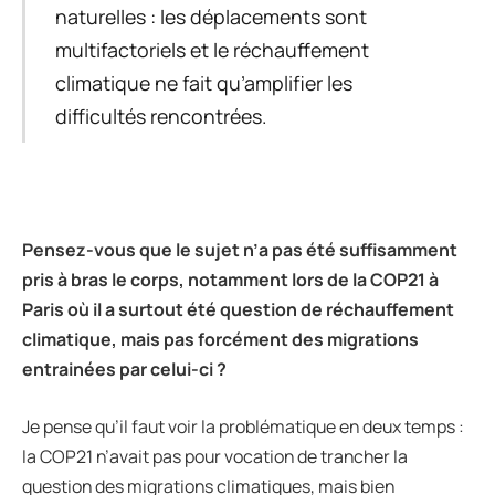
naturelles : les déplacements sont
multifactoriels et le réchauffement
climatique ne fait qu’amplifier les
difficultés rencontrées.
Pensez-vous que le sujet n
’
a pas
é
t
é
suffisamment
pris
à
bras le corps, notamment lors de la COP21
à
Paris
o
ù
il a surtout
é
t
é
question de r
é
chauffement
climatique, mais pas forc
é
ment des migrations
entrain
é
es par celui-ci ?
Je pense qu’il faut voir la problématique en deux temps :
la COP21 n’avait pas pour vocation de trancher la
question des migrations climatiques, mais bien