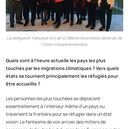
La délégation française lors de la 138ème Assemblée Générale de
l’Union interparlementaire.
Quels sont
à
l
’
heure actuelle les pays les plus
touch
é
s par les migrations climatiques
? Vers quels
é
tats se tournent principalement les r
é
fugi
é
s pour
ê
tre accueillis ?
Les personnes les plus touchées se déplacent
essentiellement à l’intérieur même d’un pays ou
traversent la frontière pour se réfugier dans un état
voisin. Le fantasme de voir arriver des milliers de