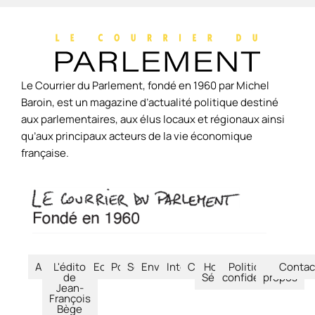
Le Courrier du Parlement, fondé en 1960 par Michel
Baroin, est un magazine d’actualité politique destiné
aux parlementaires, aux élus locaux et régionaux ainsi
qu’aux principaux acteurs de la vie économique
française.
Accueil
L'édito
Economie
Politique
Société
Environnement
International
Culture
Hors-
Politique de
À
Contac
de
Séries
confidentialité
propos
Jean-
François
Bège