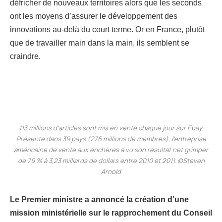
défricher de nouveaux territoires alors que les seconds
ont les moyens d’assurer le développement des
innovations au-delà du court terme. Or en France, plutôt
que de travailler main dans la main, ils semblent se
craindre.
113 millions d’articles sont mis en vente chaque jour sur Ebay.
Présente dans 39 pays (276 millions de membres), l’entreprise
américaine de vente aux enchères a vu son résultat net grimper
de 79 % à 3,23 milliards de dollars entre 2010 et 2011. ©Steven
Arnold
Le Premier ministre a annoncé la création d’une
mission ministérielle sur le rapprochement du Conseil