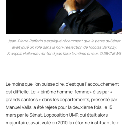
Jean-Pierre Raffarin a expliqué récemment que la perte duSénat
avait joué un rôle dans la non-reélection de Nicolas Sarkozy.
François Hollande n’entend pas faire la même erreur. ©JBV/NEWS
Le moins que l’on puisse dire, c’est que l’accouchement
est difficile. Le « binôme homme-femme» élus par «
grands cantons » dans les départements, présenté par
Manuel Valls, a été rejeté pour la deuxième fois, le 15
mars par le Sénat. L’opposition UMP, qui était alors
majoritaire, avait voté en 2010 la réforme instituant le «