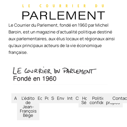
Le Courrier du Parlement, fondé en 1960 par Michel
Baroin, est un magazine d’actualité politique destiné
aux parlementaires, aux élus locaux et régionaux ainsi
qu’aux principaux acteurs de la vie économique
française.
Accueil
L'édito
Economie
Politique
Société
Environnement
International
Culture
Hors-
Politique de
À
Contac
de
Séries
confidentialité
propos
Jean-
François
Bège