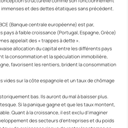
par sa conception structurelle comme son fonctionnement
res immenses et des dettes étatiques sans précédent.
a BCE (Banque centrale européenne) est par,
 pays à faible croissance (Portugal, Espagne, Grèce)
s appelait des « trappes à dette ».
uvaise allocation du capital entre les différents pays
t la consommation et la spéculation immobilière,
gne, favorisent les rentiers, brident la consommation
s vides sur la côte espagnole et un taux de chômage
historiquement bas. Ils auront du mal à baisser plus.
antesque. Si la panique gagne et que les taux montent,
ble. Quant à la croissance, il est exclu d’imaginer
éveloppement des secteurs d’entreprises et du poids