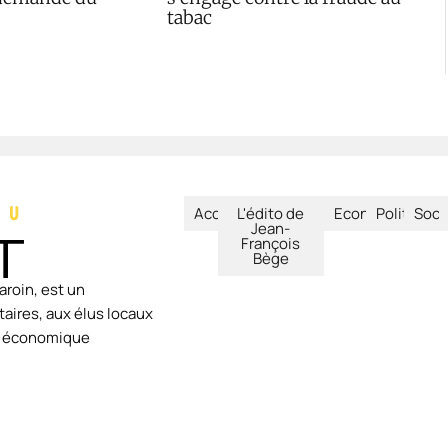
tabac
Accueil
L'édito de
Economie
Politique
Soci
Jean-
François
Bège
aroin, est un
aires, aux élus locaux
ie économique