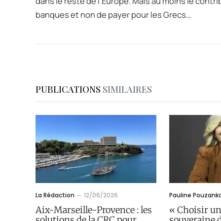
dans le reste de l’Europe. Mais au moins le contr
banques et non de payer pour les Grecs…
PUBLICATIONS
SIMILAIRES
La Rédaction
12/06/2026
Pauline Pouzank
Aix-Marseille-Provence : les
« Choisir u
solutions de la CRC pour
souveraine