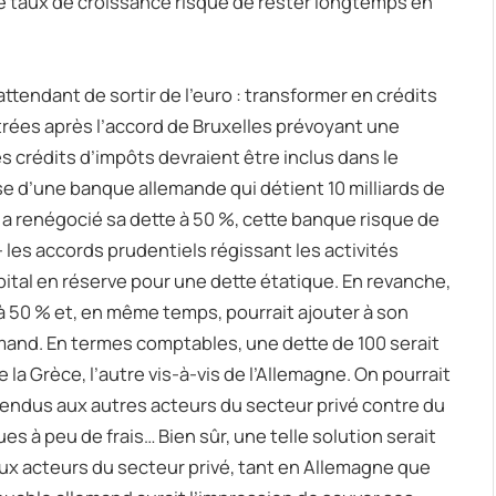
e. Le taux de croissance risque de rester longtemps en
n attendant de sortir de l’euro : transformer en crédits
rées après l’accord de Bruxelles prévoyant une
 crédits d’impôts devraient être inclus dans le
e d’une banque allemande qui détient 10 milliards de
a renégocié sa dette à 50 %, cette banque risque de
I – les accords prudentiels régissant les activités
ital en réserve pour une dette étatique. En revanche,
 à 50 % et, en même temps, pourrait ajouter à son
llemand. En termes comptables, une dette de 100 serait
 la Grèce, l’autre vis-à-vis de l’Allemagne. On pourrait
vendus aux autres acteurs du secteur privé contre du
s à peu de frais… Bien sûr, une telle solution serait
aux acteurs du secteur privé, tant en Allemagne que