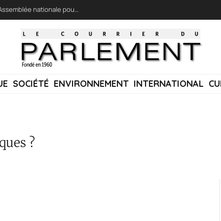
LFI réclame une « session extraordinaire » à l’Assemblée nationale pour lutter contre les incendies
UE
SOCIÉTÉ
ENVIRONNEMENT
INTERNATIONAL
CU
nques ?