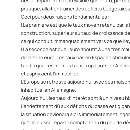
Dès le départ, il était prévisible que l’euro, 
pratique, allait entraîner des déficits budgétai
Ceci pour deux raisons fondamentales :
I La première est que le taux moyen retenu par l
construction, supérieur au taux de croissance des
ce qui conduit immanquablement vers ce que Keyne
I La seconde est que l’euro aboutit à une très ma
de la zone euro. Les taux bas en Espagne stimulen
tandis que ces mêmes taux, trop hauts en Allema
et asphyxient l’immobilier.
L’Europe se retrouve aujourd’hui avec des maison
inhabituel en Allemagne.
Aujourd’hui, les taux d’intérêt sont à un niveau 
L’endettement dû aux déficits du passé est gig
la situation deviendra alors immédiatement ingéra
qu’elle puisse repartir compte tenu du peu de d