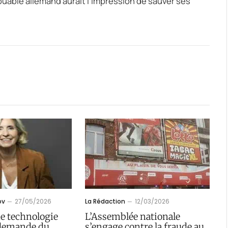
ibuable allemand aurait l’impression de sauver ses
ov
27/05/2026
La Rédaction
12/03/2026
ne technologie
L’Assemblée nationale
 demande du
s’engage contre la fraude au