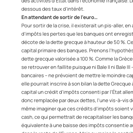
des activités d’Éttat dans l’économie français
dessous des taux d’intérêt.
En attendant de sortir de l’euro…
Pour sortir de la crise, il existerait un pis-aller, e
d’impôts les pertes que les banques ont enregist
décote de la dette grecque à hauteur de 50 %. Ces
capital primaire des banques. Prenons l’hypothès
dette grecque valorisée a 100 %. Comme la Grèce 
se retrouver en faillite puisque ni Bale II ni Bale II
bancaires – ne prévoient de mettre le moindre cap
elle pourrait inscrire à son bilan la dette Grecque
capital un crédit d’impôts consenti par l’État a
donc remplacée par deux dettes, l’une vis-à-vis de
même imaginer que ces crédits d’impôts soient 
cash, ce qui permettrait de recapitaliser les banque
équivalente à une baisse des impôts consentie 