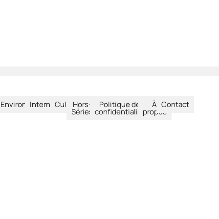
été
Environnement
International
Culture
Hors-
Politique de
À
Contact
Séries
confidentialité
propos