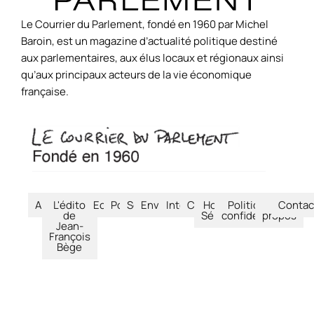
Le Courrier du Parlement, fondé en 1960 par Michel
Baroin, est un magazine d’actualité politique destiné
aux parlementaires, aux élus locaux et régionaux ainsi
qu’aux principaux acteurs de la vie économique
française.
Accueil
L'édito
Economie
Politique
Société
Environnement
International
Culture
Hors-
Politique de
À
Contac
de
Séries
confidentialité
propos
Jean-
François
Bège
© Le Courrier du Parlement – 2026 – Tous droits réservés.