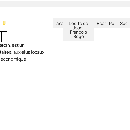
Accueil
L'édito de
Economie
Politique
Soci
Jean-
François
Bège
aroin, est un
aires, aux élus locaux
ie économique