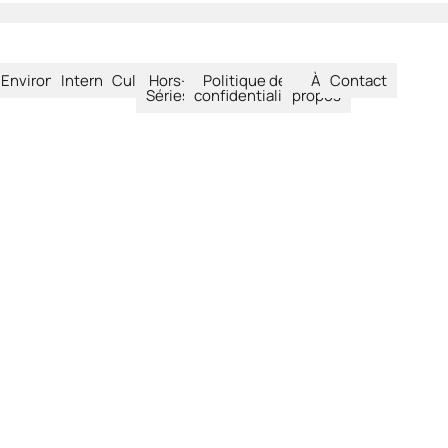
été
Environnement
International
Culture
Hors-
Politique de
À
Contact
Séries
confidentialité
propos