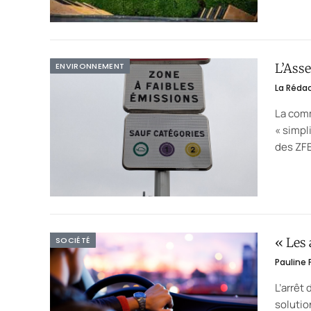
ENVIRONNEMENT
L’Ass
La Réda
La comm
« simpl
des ZF
SOCIÉTÉ
« Les 
Pauline
L’arrêt
solutio