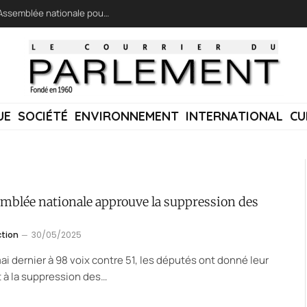
LFI réclame une « session extraordinaire » à l’Assemblée nationale pour lutter contre les incendies
UE
SOCIÉTÉ
ENVIRONNEMENT
INTERNATIONAL
CU
emblée nationale approuve la suppression des
ction
30/05/2025
ai dernier à 98 voix contre 51, les députés ont donné leur
t à la suppression des…