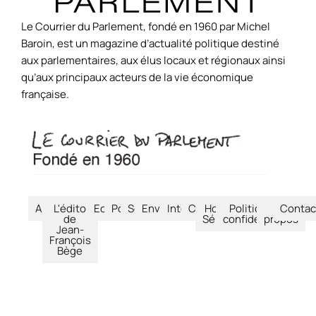
Le Courrier du Parlement, fondé en 1960 par Michel
Baroin, est un magazine d’actualité politique destiné
aux parlementaires, aux élus locaux et régionaux ainsi
qu’aux principaux acteurs de la vie économique
française.
Accueil
L'édito
Economie
Politique
Société
Environnement
International
Culture
Hors-
Politique de
À
Contac
de
Séries
confidentialité
propos
Jean-
François
Bège
© Le Courrier du Parlement – 2026 – Tous droits réservés.