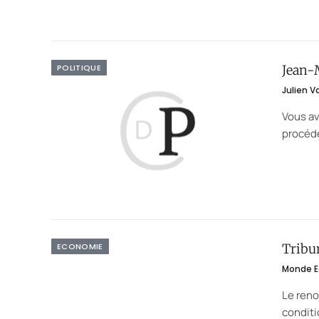
POLITIQUE
Jean-M
Julien V
Vous av
procéde
ECONOMIE
Tribun
Monde E
Le reno
conditi