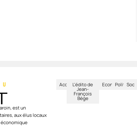
Accueil
L'édito de
Economie
Politique
Soci
Jean-
François
Bège
aroin, est un
aires, aux élus locaux
ie économique