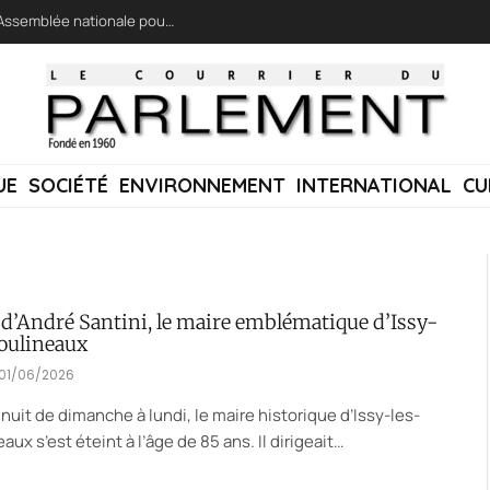
LFI réclame une « session extraordinaire » à l’Assemblée nationale pour lutter contre les incendies
UE
SOCIÉTÉ
ENVIRONNEMENT
INTERNATIONAL
CU
 d’André Santini, le maire emblématique d’Issy-
oulineaux
01/06/2026
 nuit de dimanche à lundi, le maire historique d’Issy-les-
aux s’est éteint à l’âge de 85 ans. Il dirigeait…