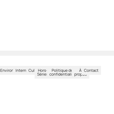
été
Environnement
International
Culture
Hors-
Politique de
À
Contact
Séries
confidentialité
propos