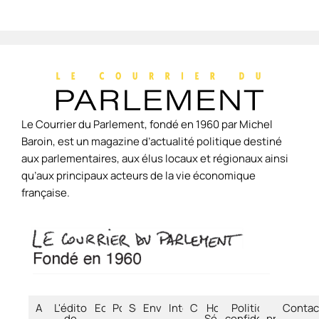
Le Courrier du Parlement, fondé en 1960 par Michel
Baroin, est un magazine d’actualité politique destiné
aux parlementaires, aux élus locaux et régionaux ainsi
qu’aux principaux acteurs de la vie économique
française.
Accueil
L'édito
Economie
Politique
Société
Environnement
International
Culture
Hors-
Politique de
À
Contac
de
Séries
confidentialité
propos