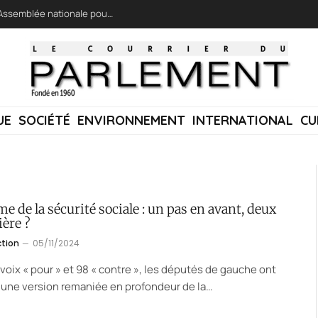
LFI réclame une « session extraordinaire » à l’Assemblée nationale pour lutter contre les incendies
UE
SOCIÉTÉ
ENVIRONNEMENT
INTERNATIONAL
CU
e de la sécurité sociale : un pas en avant, deux
ière ?
ction
05/11/2024
 voix « pour » et 98 « contre », les députés de gauche ont
une version remaniée en profondeur de la…