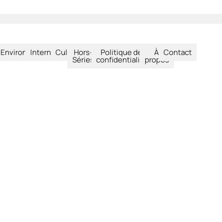
été
Environnement
International
Culture
Hors-
Politique de
À
Contact
Séries
confidentialité
propos