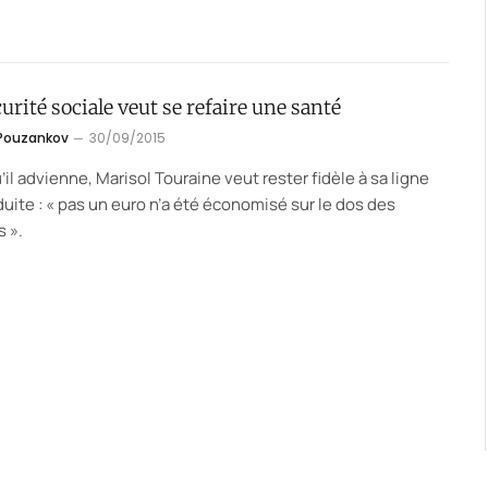
urité sociale veut se refaire une santé
 Pouzankov
30/09/2015
’il advienne, Marisol Touraine veut rester fidèle à sa ligne
uite : « pas un euro n’a été économisé sur le dos des
s ».