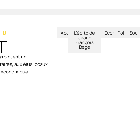
Accueil
L'édito de
Economie
Politique
Soci
Jean-
François
Bège
aroin, est un
aires, aux élus locaux
ie économique