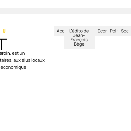
Accueil
L'édito de
Economie
Politique
Soci
Jean-
François
Bège
aroin, est un
aires, aux élus locaux
ie économique