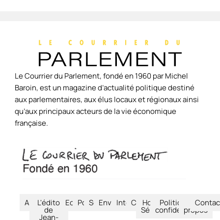
Le Courrier du Parlement, fondé en 1960 par Michel
Baroin, est un magazine d’actualité politique destiné
aux parlementaires, aux élus locaux et régionaux ainsi
qu’aux principaux acteurs de la vie économique
française.
Accueil
L'édito
Economie
Politique
Société
Environnement
International
Culture
Hors-
Politique de
À
Contac
de
Séries
confidentialité
propos
Jean-