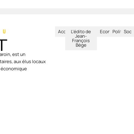
Accueil
L'édito de
Economie
Politique
Soci
Jean-
François
Bège
aroin, est un
aires, aux élus locaux
ie économique