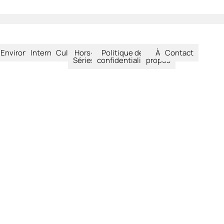
été
Environnement
International
Culture
Hors-
Politique de
À
Contact
Séries
confidentialité
propos