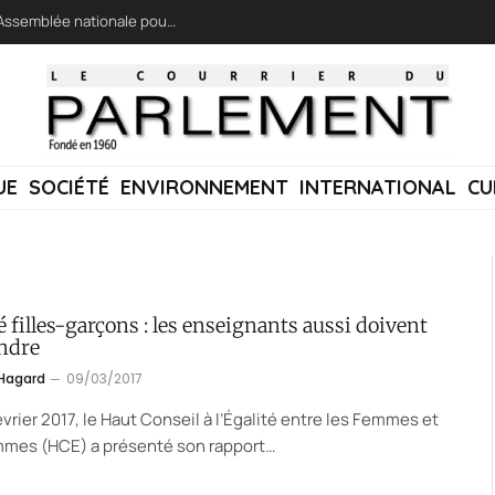
LFI réclame une « session extraordinaire » à l’Assemblée nationale pour lutter contre les incendies
UE
SOCIÉTÉ
ENVIRONNEMENT
INTERNATIONAL
CU
é filles-garçons : les enseignants aussi doivent
ndre
 Hagard
09/03/2017
évrier 2017, le Haut Conseil à l’Égalité entre les Femmes et
mmes (HCE) a présenté son rapport…