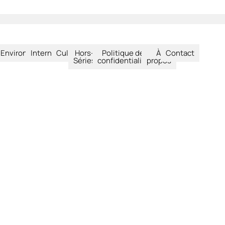
été
Environnement
International
Culture
Hors-
Politique de
À
Contact
Séries
confidentialité
propos