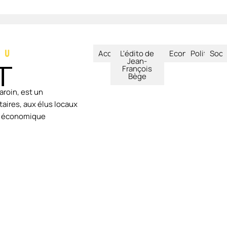
Accueil
L'édito de
Economie
Politique
Soci
Jean-
François
Bège
aroin, est un
aires, aux élus locaux
ie économique