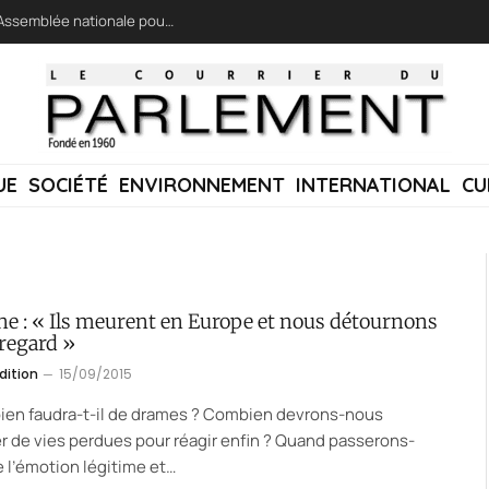
LFI réclame une « session extraordinaire » à l’Assemblée nationale pour lutter contre les incendies
UE
SOCIÉTÉ
ENVIRONNEMENT
INTERNATIONAL
CU
ne : « Ils meurent en Europe et nous détournons
 regard »
dition
15/09/2015
ien faudra-t-il de drames ? Combien devrons-nous
 de vies perdues pour réagir enfin ? Quand passerons-
 l’émotion légitime et…