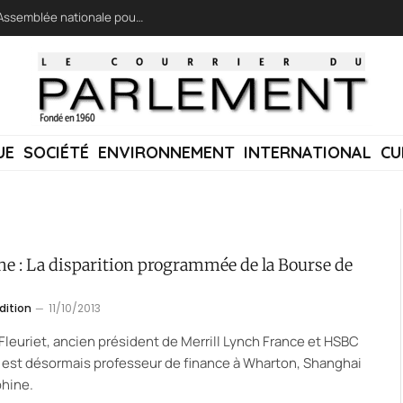
LFI réclame une « session extraordinaire » à l’Assemblée nationale pour lutter contre les incendies
UE
SOCIÉTÉ
ENVIRONNEMENT
INTERNATIONAL
CU
ne : La disparition programmée de la Bourse de
dition
11/10/2013
Fleuriet, ancien président de Merrill Lynch France et HSBC
 est désormais professeur de finance à Wharton, Shanghai
phine.