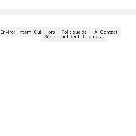
été
Environnement
International
Culture
Hors-
Politique de
À
Contact
Séries
confidentialité
propos