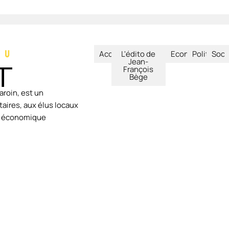
Accueil
L'édito de
Economie
Politique
Soci
Jean-
François
Bège
aroin, est un
aires, aux élus locaux
ie économique