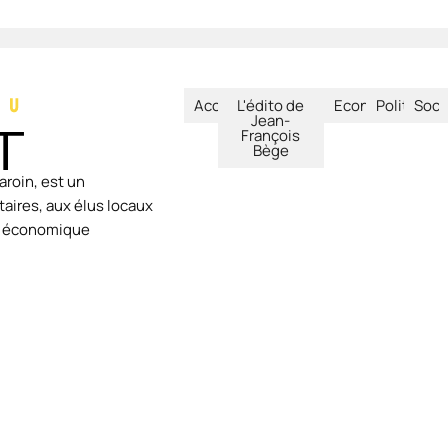
Accueil
L'édito de
Economie
Politique
Soci
Jean-
François
Bège
aroin, est un
aires, aux élus locaux
ie économique