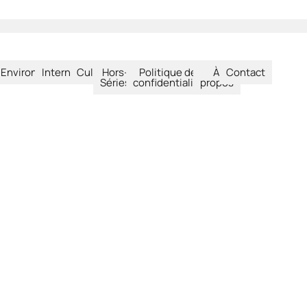
été
Environnement
International
Culture
Hors-
Politique de
À
Contact
Séries
confidentialité
propos