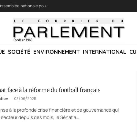
LFI réclame une « session extraordinaire » à l’Assemblée nationale pour lutter contre les incendies
UE
SOCIÉTÉ
ENVIRONNEMENT
INTERNATIONAL
CU
at face à la réforme du football français
ction
03/06/2025
nse à la profonde crise financière et de gouvernance qui
e secteur depuis des mois, le Sénat a…