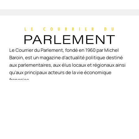
Le Courrier du Parlement, fondé en 1960 par Michel
Baroin, est un magazine d’actualité politique destiné
aux parlementaires, aux élus locaux et régionaux ainsi
qu’aux principaux acteurs de la vie économique
française.
Accueil
L'édito
Economie
Politique
Société
Environnement
International
Culture
Hors-
Politique de
À
Contac
de
Séries
confidentialité
propos