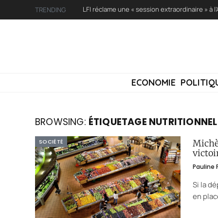
TRENDING
ECONOMIE
POLITIQ
BROWSING:
ÉTIQUETAGE NUTRITIONNEL
SOCIÉTÉ
Michèl
victoi
Pauline
Si la d
en plac