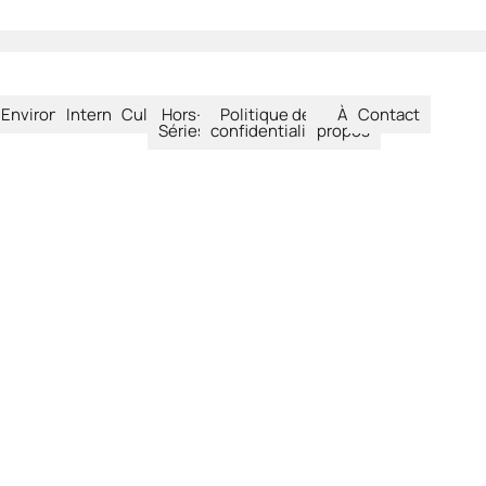
été
Environnement
International
Culture
Hors-
Politique de
À
Contact
Séries
confidentialité
propos