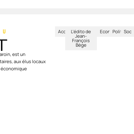
Accueil
L'édito de
Economie
Politique
Soci
Jean-
François
Bège
aroin, est un
aires, aux élus locaux
ie économique