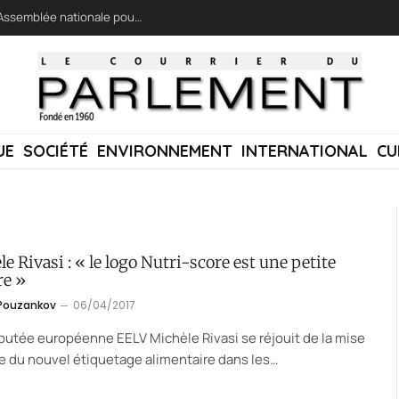
LFI réclame une « session extraordinaire » à l’Assemblée nationale pour lutter contre les incendies
UE
SOCIÉTÉ
ENVIRONNEMENT
INTERNATIONAL
CU
e Rivasi : « le logo Nutri-score est une petite
re »
 Pouzankov
06/04/2017
éputée européenne EELV Michèle Rivasi se réjouit de la mise
e du nouvel étiquetage alimentaire dans les…