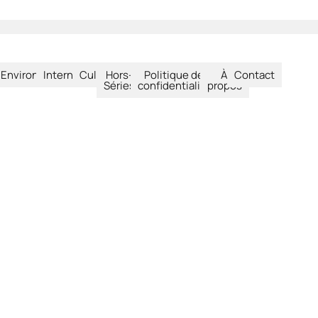
été
Environnement
International
Culture
Hors-
Politique de
À
Contact
Séries
confidentialité
propos