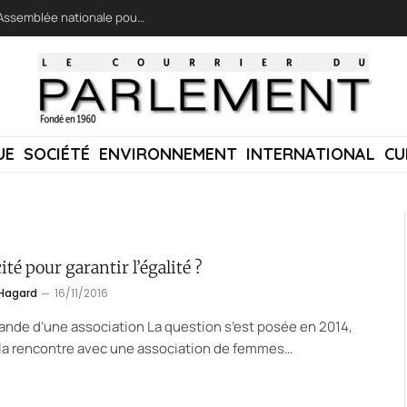
LFI réclame une « session extraordinaire » à l’Assemblée nationale pour lutter contre les incendies
UE
SOCIÉTÉ
ENVIRONNEMENT
INTERNATIONAL
CU
cité pour garantir l’égalité ?
 Hagard
16/11/2016
nde d’une association La question s’est posée en 2014,
 la rencontre avec une association de femmes…