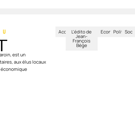
Accueil
L'édito de
Economie
Politique
Soci
Jean-
François
Bège
aroin, est un
aires, aux élus locaux
ie économique