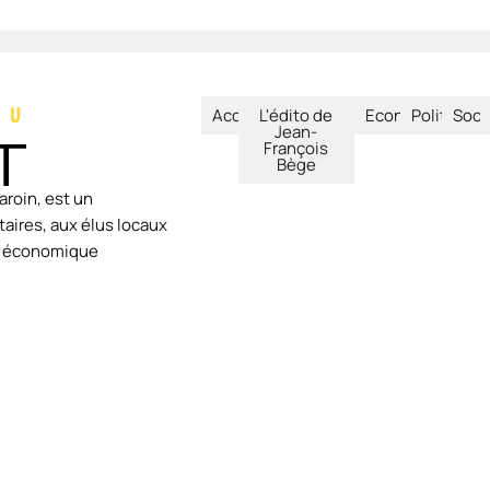
Accueil
L'édito de
Economie
Politique
Soci
Jean-
François
Bège
aroin, est un
aires, aux élus locaux
ie économique