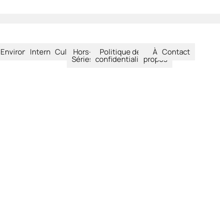
été
Environnement
International
Culture
Hors-
Politique de
À
Contact
Séries
confidentialité
propos