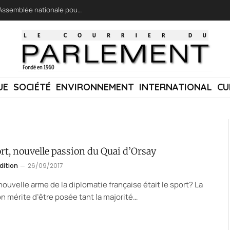
LFI réclame une « session extraordinaire » à l’Assemblée nationale pour lutter contre les incendies
UE
SOCIÉTÉ
ENVIRONNEMENT
INTERNATIONAL
CU
rt, nouvelle passion du Quai d’Orsay
dition
26/09/2017
a nouvelle arme de la diplomatie française était le sport? La
n mérite d’être posée tant la majorité…