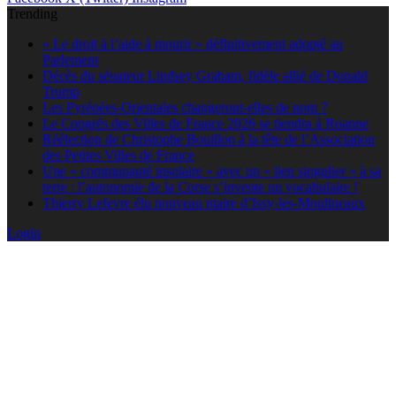
Trending
« Le droit à l’aide à mourir » définitivement adopté au
Parlement
Décès du sénateur Lindsey Graham, fidèle allié de Donald
Trump
Les Pyrénées-Orientales changeront-elles de nom ?
Le Congrès des Villes de France 2026 se tiendra à Roanne
Réélection de Christophe Bouillon à la tête de l’Association
des Petites Villes de France
Une « communauté insulaire » avec un « lien singulier » à sa
terre : l’autonomie de la Corse s’invente un vocabulaire !
Thierry Lefevre élu nouveau maire d’Issy-les-Moulineaux
Login