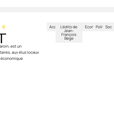
Accueil
L'édito de
Economie
Politique
Soci
Jean-
François
Bège
aroin, est un
aires, aux élus locaux
ie économique