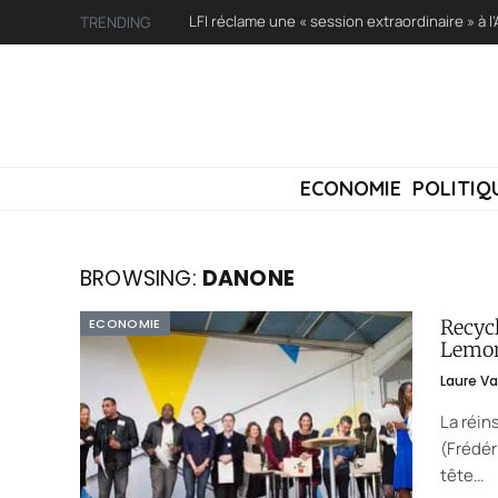
TRENDING
ECONOMIE
POLITIQ
BROWSING:
DANONE
ECONOMIE
Recycl
Lemo
Laure V
La réin
(Frédér
tête…