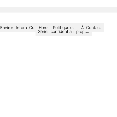
été
Environnement
International
Culture
Hors-
Politique de
À
Contact
Séries
confidentialité
propos