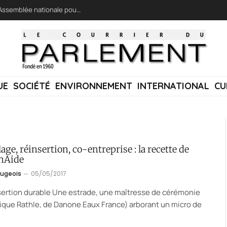
LFI réclame une « session extraordinaire » à l’Assemblée nationale pour lutter contre les incendies
UE
SOCIÉTÉ
ENVIRONNEMENT
INTERNATIONAL
CU
age, réinsertion, co-entreprise : la recette de
nAide
augeois
05/05/2017
sertion durable Une estrade, une maîtresse de cérémonie
ique Rathle, de Danone Eaux France) arborant un micro de