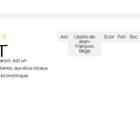
Accueil
L'édito de
Economie
Politique
Soci
Jean-
François
Bège
aroin, est un
aires, aux élus locaux
ie économique