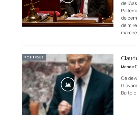
de l’As
Parleme
de perm
de mire
marchen
POLITIQUE
Claude
Monde E
Ce deva
Glavany
Bartolo