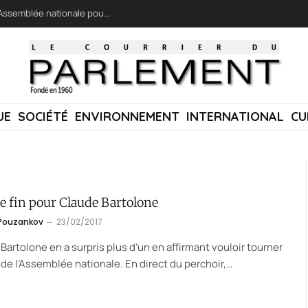
LFI réclame une « session extraordinaire » à l’Assemblée nationale pour lutter contre les incendies
UE
SOCIÉTÉ
ENVIRONNEMENT
INTERNATIONAL
CU
e fin pour Claude Bartolone
 Pouzankov
23/02/2017
Bartolone en a surpris plus d’un en affirmant vouloir tourner
 de l’Assemblée nationale. En direct du perchoir,…