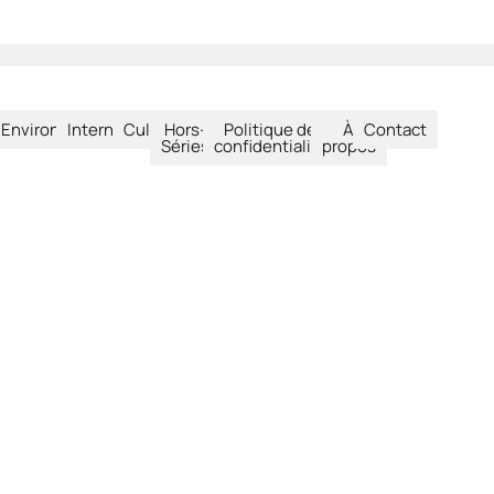
été
Environnement
International
Culture
Hors-
Politique de
À
Contact
Séries
confidentialité
propos