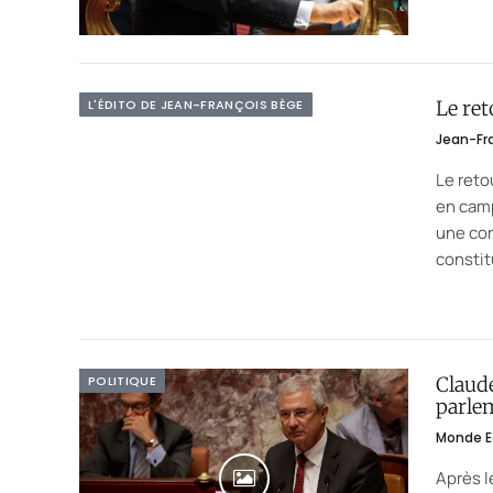
L'ÉDITO DE JEAN-FRANÇOIS BÈGE
Le re
Jean-Fr
Le reto
en camp
une cor
constit
POLITIQUE
Claude
parle
Monde E
Après l