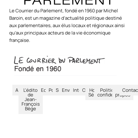
Le Courrier du Parlement, fondé en 1960 par Michel
Baroin, est un magazine d’actualité politique destiné
aux parlementaires, aux élus locaux et régionaux ainsi
qu’aux principaux acteurs de la vie économique
française.
Accueil
L'édito
Economie
Politique
Société
Environnement
International
Culture
Hors-
Politique de
À
Contac
de
Séries
confidentialité
propos
Jean-
François
Bège
© Le Courrier du Parlement – 2026 – Tous droits réservés.