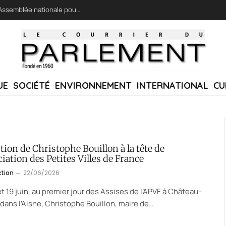
LFI réclame une « session extraordinaire » à l’Assemblée nationale pour lutter contre les incendies
UE
SOCIÉTÉ
ENVIRONNEMENT
INTERNATIONAL
CU
tion de Christophe Bouillon à la tête de
ciation des Petites Villes de France
ction
22/06/2026
et 19 juin, au premier jour des Assises de l’APVF à Château-
 dans l’Aisne, Christophe Bouillon, maire de…