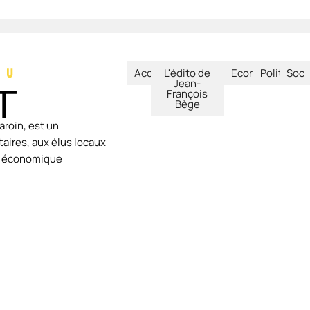
Accueil
L'édito de
Economie
Politique
Soci
Jean-
François
Bège
aroin, est un
aires, aux élus locaux
ie économique