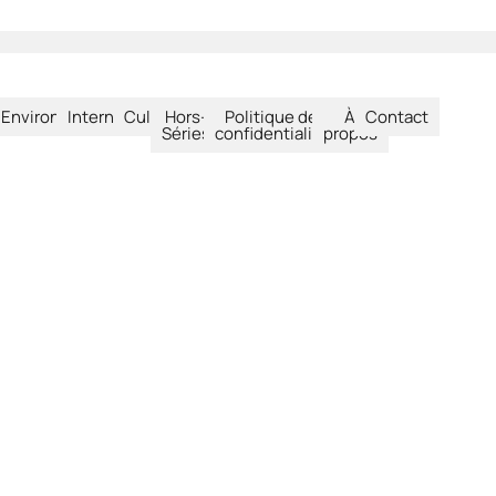
été
Environnement
International
Culture
Hors-
Politique de
À
Contact
Séries
confidentialité
propos