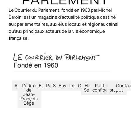
Le Courrier du Parlement, fondé en 1960 par Michel
Baroin, est un magazine d’actualité politique destiné
aux parlementaires, aux élus locaux et régionaux ainsi
qu’aux principaux acteurs de la vie économique
française.
Accueil
L'édito
Economie
Politique
Société
Environnement
International
Culture
Hors-
Politique de
À
Contac
de
Séries
confidentialité
propos
Jean-
François
Bège
© Le Courrier du Parlement – 2026 – Tous droits réservés.