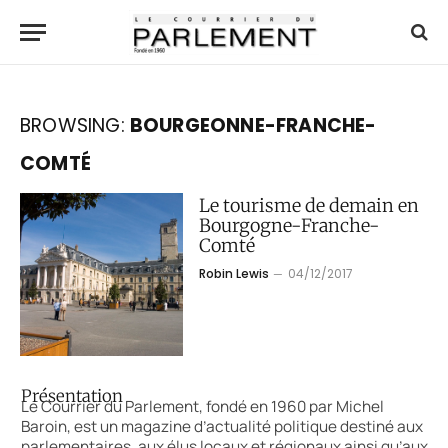
BROWSING:
BOURGEONNE-FRANCHE-
COMTÉ
Le tourisme de demain en
Bourgogne-Franche-
Comté
Robin Lewis
04/12/2017
Présentation
Le Courrier du Parlement, fondé en 1960 par Michel
Baroin, est un magazine d’actualité politique destiné aux
parlementaires, aux élus locaux et régionaux ainsi qu’aux