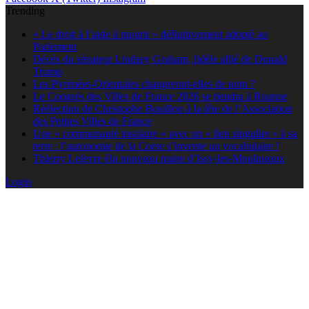
Trending
« Le droit à l’aide à mourir » définitivement adopté au
Parlement
Décès du sénateur Lindsey Graham, fidèle allié de Donald
Trump
Les Pyrénées-Orientales changeront-elles de nom ?
Le Congrès des Villes de France 2026 se tiendra à Roanne
Réélection de Christophe Bouillon à la tête de l’Association
des Petites Villes de France
Une « communauté insulaire » avec un « lien singulier » à sa
terre : l’autonomie de la Corse s’invente un vocabulaire !
Thierry Lefevre élu nouveau maire d’Issy-les-Moulineaux
Login