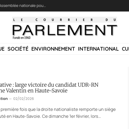
LFI réclame une « session extraordinaire » à l’Assemblée nationale pour lutter contre les incendies
UE
SOCIÉTÉ
ENVIRONNEMENT
INTERNATIONAL
CU
ative : large victoire du candidat UDR-RN
ne Valentin en Haute-Savoie
ction
02/02/2026
a première fois que la droite nationaliste remporte un siège
té en Haute-Savoie. Ce dimanche 1er février, lors…