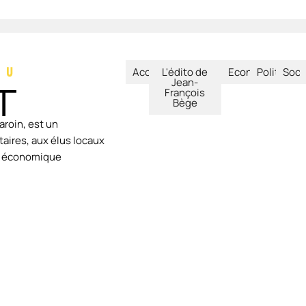
Accueil
L'édito de
Economie
Politique
Soci
Jean-
François
Bège
aroin, est un
aires, aux élus locaux
ie économique