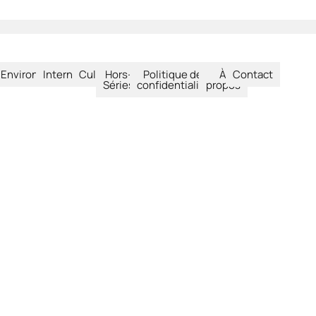
été
Environnement
International
Culture
Hors-
Politique de
À
Contact
Séries
confidentialité
propos