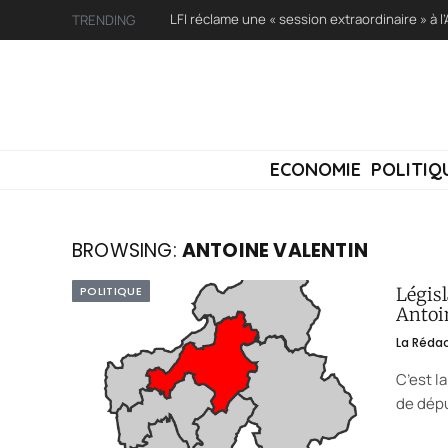
TRENDING
ECONOMIE
POLITIQ
BROWSING:
ANTOINE VALENTIN
POLITIQUE
Législ
Antoi
La Réda
C’est l
de dépu