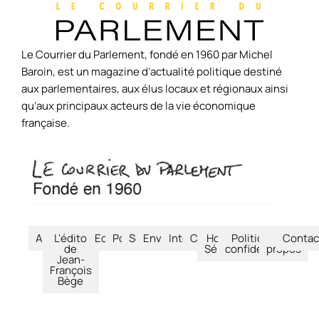
Le Courrier du Parlement, fondé en 1960 par Michel
Baroin, est un magazine d’actualité politique destiné
aux parlementaires, aux élus locaux et régionaux ainsi
qu’aux principaux acteurs de la vie économique
française.
Accueil
L'édito
Economie
Politique
Société
Environnement
International
Culture
Hors-
Politique de
À
Contac
de
Séries
confidentialité
propos
Jean-
François
Bège