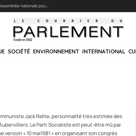
LFI réclame une « session extraordinaire » à l’Assemblée nationale pour lutter contre les incendies
UE
SOCIÉTÉ
ENVIRONNEMENT
INTERNATIONAL
CU
ommuniste Jack Ralite, personnalité très estimée des
Aubervilliers. Le Parti Socialiste est peut-être mû par
he version « 10 mai1981 » en organisant son congrès