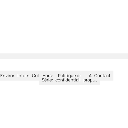
été
Environnement
International
Culture
Hors-
Politique de
À
Contact
Séries
confidentialité
propos