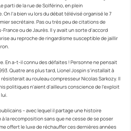
Le parti de la rue de Solférino, en plein
 l’a bien vu lors du débat télévisé organisé le 7
mier secrétaire. Pas ou très peu de citations de
France ou de Jaurès. Il y avait un sorte d’accord
rise au reproche de ringardisme susceptible de jaillir
ron.
re. En a-t-il connu des défaites ! Personne ne pensait
93. Quatre ans plus tard, Lionel Jospin s’installait à
résisterait au rouleau compresseur Nicolas Sarkozy. Il
is politiques n’aient d’ailleurs conscience de l’exploit
lui.
ublicains – avec lequel il partage une histoire
n à la recomposition sans que ne cesse de se poser
ême offert le luxe de réchauffer ces dernières années