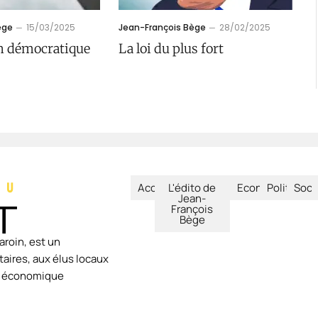
ège
15/03/2025
Jean-François Bège
28/02/2025
n démocratique
La loi du plus fort
Accueil
L'édito de
Economie
Politique
Soci
Jean-
François
Bège
aroin, est un
aires, aux élus locaux
ie économique