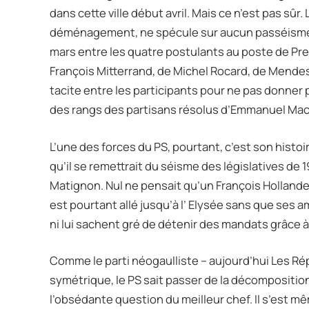
dans cette ville début avril. Mais ce n’est pas sûr. 
déménagement, ne spécule sur aucun passéisme. On
mars entre les quatre postulants au poste de Pre
François Mitterrand, de Michel Rocard, de Mendes-
tacite entre les participants pour ne pas donner p
des rangs des partisans résolus d’Emmanuel Mac
L’une des forces du PS, pourtant, c’est son histoi
qu’il se remettrait du séisme des législatives de 19
Matignon. Nul ne pensait qu’un François Hollande 
est pourtant allé jusqu’à l’ Elysée sans que ses am
ni lui sachent gré de détenir des mandats grâce à 
Comme le parti néogaulliste – aujourd’hui Les Rép
symétrique, le PS sait passer de la décompositio
l’obsédante question du meilleur chef. Il s’est m