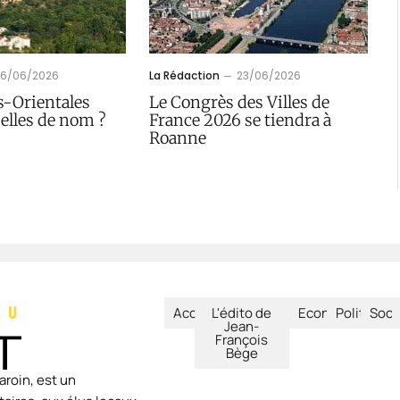
26/06/2026
La Rédaction
23/06/2026
s-Orientales
Le Congrès des Villes de
elles de nom ?
France 2026 se tiendra à
Roanne
Accueil
L'édito de
Economie
Politique
Soci
Jean-
François
Bège
aroin, est un