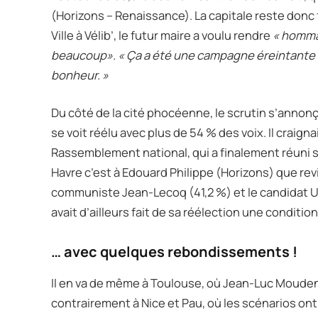
(Horizons – Renaissance). La capitale reste donc
Ville à Vélib’, le futur maire a voulu rendre
« hommag
beaucoup». « Ça a été une campagne éreintante 
bonheur. »
Du côté de la cité phocéenne, le scrutin s’annonça
se voit réélu avec plus de 54 % des voix. Il craign
Rassemblement national, qui a finalement réuni 
Havre c’est à Edouard Philippe (Horizons) que rev
communiste Jean-Lecoq (41,2 %) et le candidat UDR
avait d’ailleurs fait de sa réélection une conditio
… avec quelques rebondissements !
Il en va de même à Toulouse, où Jean-Luc Moudenc
contrairement à Nice et Pau, où les scénarios ont 