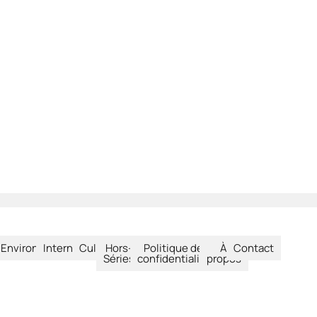
été
Environnement
International
Culture
Hors-
Politique de
À
Contact
Séries
confidentialité
propos