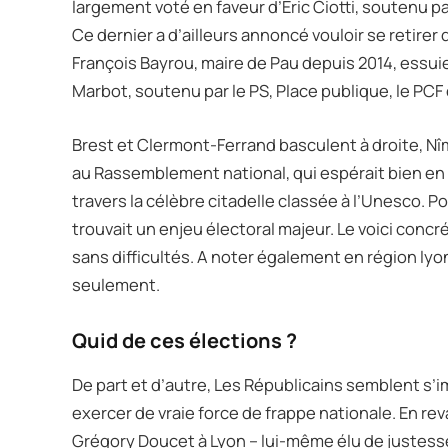
largement voté en faveur d’Eric Ciotti, soutenu par
Ce dernier a d’ailleurs annoncé vouloir se retirer d
François Bayrou, maire de Pau depuis 2014, essuie
Marbot, soutenu par le PS, Place publique, le PCF 
Brest et Clermont-Ferrand basculent à droite, N
au Rassemblement national, qui espérait bien en 
travers la célèbre citadelle classée à l’Unesco. P
trouvait un enjeu électoral majeur. Le voici concré
sans difficultés. A noter également en région lyon
seulement.
Quid de ces élections ?
De part et d’autre, Les Républicains semblent s’i
exercer de vraie force de frappe nationale. En rev
Grégory Doucet à Lyon – lui-même élu de justess