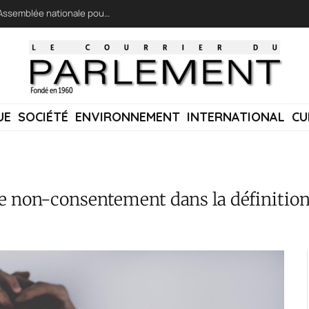
LFI réclame une « session extraordinaire » à l’Assemblée nationale pour lutter contre les incendies
UE
SOCIÉTÉ
ENVIRONNEMENT
INTERNATIONAL
CU
de non-consentement dans la définition