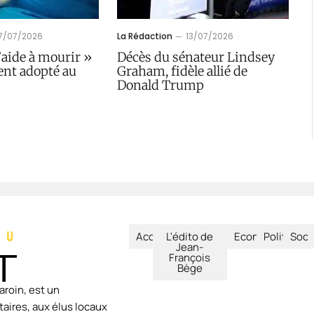
17/07/2026
La Rédaction
13/07/2026
l’aide à mourir »
Décès du sénateur Lindsey
ent adopté au
Graham, fidèle allié de
Donald Trump
Accueil
L'édito de
Economie
Politique
Soci
Jean-
François
Bège
aroin, est un
aires, aux élus locaux