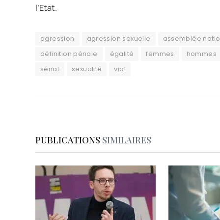
l’Etat.
agression
agression sexuelle
assemblée natio
définition pénale
égalité
femmes
hommes
sénat
sexualité
viol
PUBLICATIONS
SIMILAIRES