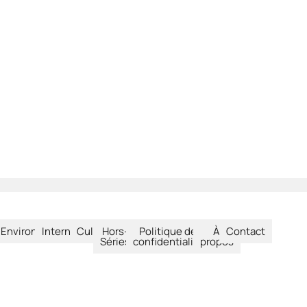
été
Environnement
International
Culture
Hors-
Politique de
À
Contact
Séries
confidentialité
propos