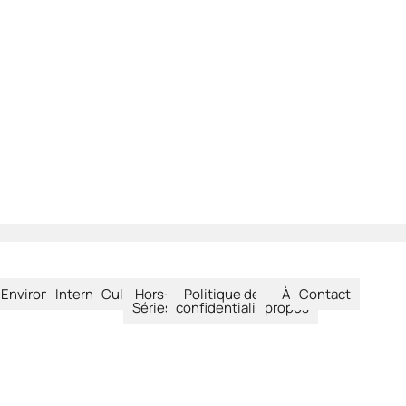
été
Environnement
International
Culture
Hors-
Politique de
À
Contact
Séries
confidentialité
propos