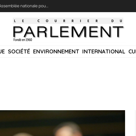
LFI réclame une « session extraordinaire » à l’Assemblée nationale pour lutter contre les incendies
UE
SOCIÉTÉ
ENVIRONNEMENT
INTERNATIONAL
CU