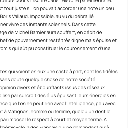
eurs pour s’inscrire dans l’Histoire parlementaire.
t tout juste si l’on pouvait accorder une note un peu
ris Vallaud. Impossible, au vu du débraillé
iner vivre des instants solennels. Dans cette
e de Michel Barnier aura souffert, en dépit de
 chef de gouvernement resté très digne mais épuisé et
ompromis qui eût pu constituer le couronnement d’une
es qui voient en eux une caste à part, sont les fidèles
t sans doute quelque chose de notre société
d’opinion divers et ébouriffants issus des réseaux
ise par surcroît des élus épuisant leurs énergies en
e que l’on ne peut rien avec l’intelligence, peu avec
enant à Matignon, homme ou femme, quelqu’un dont le
a par imposer le respect à court et moyen terme. A
s l’hémicycle, à des Français qui ne demandent qu’à