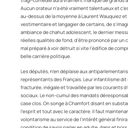
tragi-comédie aura vraiment manqué de grands act
Aucun orateur n’a été vraiment talentueux et c’es
au-dessus de la moyenne à Laurent Wauquiez et Bo
vestimentaire et langagier de certains, de s’imag
ambiance de chahut adolescent, le dernier messag
réelles qualités de fond, d’être prononcé par un
mal préparé à voir détruit si vite l’édifice de c
belle carrière politique.
Les députés, n’en déplaise aux antiparlementarist
représentants des Français. Leur infantilisme di
fracturée, inégale et travaillée par les courants 
sociaux. Le non-cumul des mandats déresponsabil
case clos. On songe à Chamfort disant en substanc
l’esprit et tout avec le caractère. Il faut maint
volontarisme au service de l’intérêt général finir
condition de savoir parler en adulte, dans et hor