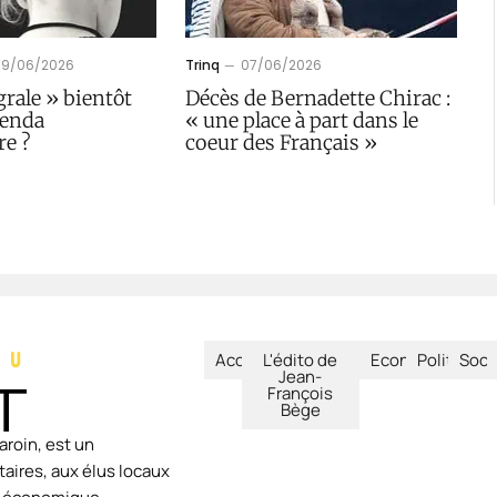
09/06/2026
Trinq
07/06/2026
grale » bientôt
Décès de Bernadette Chirac :
genda
« une place à part dans le
re ?
coeur des Français »
Accueil
L'édito de
Economie
Politique
Soci
Jean-
François
Bège
aroin, est un
aires, aux élus locaux