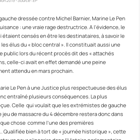
on 2015 - Source : EP
e gauche dressée contre Michel Barnier, Marine Le Pen
isance : une vraie rage destructrice. A l’évidence, le
taient censés en être les destinataires, à savoir le
les élus du « bloc central ». Il constituait aussi une
e public lors du récent procès dit des « attachés
s, celle-ci avait en effet demandé une peine
ement attendu en mars prochain.
Marie Le Pen à une Justice plus respectueuse des élus
donc entraîné plusieurs conséquences. La plus
eçue. Celle
qui voulait que les extrémistes de gauche
 Le jeu de massacre du 4 décembre restera donc dans
elque chose
comme l’une des premières
 Qualifiée bien à tort de « journée historique », cette