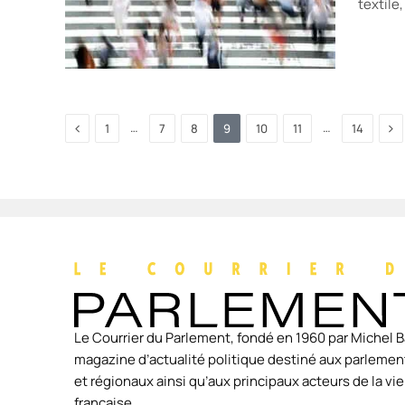
textile
Previous
Ne
…
…
1
7
8
9
10
11
14
Le Courrier du Parlement, fondé en 1960 par Michel B
magazine d’actualité politique destiné aux parlement
et régionaux ainsi qu’aux principaux acteurs de la v
française.