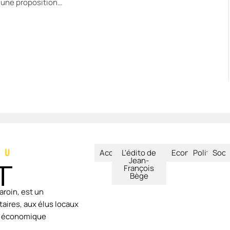
, une proposition…
xt
Accueil
L'édito de
Economie
Politique
Soci
Jean-
François
Bège
aroin, est un
aires, aux élus locaux
ie économique