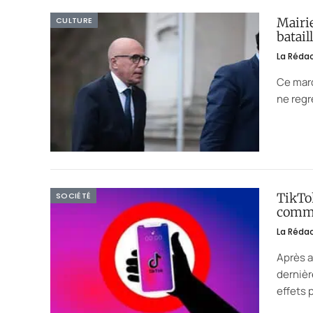
CULTURE
Mairie
batail
La Réda
Ce mard
ne regr
SOCIÉTÉ
TikTo
comm
La Réda
Après a
dernièr
effets 