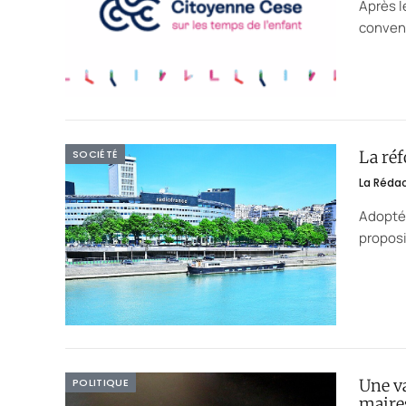
Après l
convent
SOCIÉTÉ
La réf
La Réda
Adoptée
proposi
POLITIQUE
Une v
maire