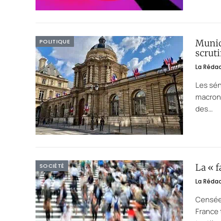
POLITIQUE
Munici
scruti
La Réda
Les sén
macroni
des…
SOCIÉTÉ
La « f
La Réda
Censée 
France 