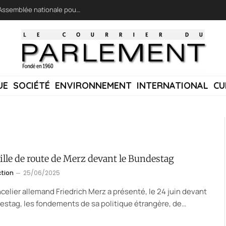
LFI réclame une « session extraordinaire » à l’Assemblée nationale pour lutter contre les incendies
UE
SOCIÉTÉ
ENVIRONNEMENT
INTERNATIONAL
CU
ille de route de Merz devant le Bundestag
ction
25/06/2025
celier allemand Friedrich Merz a présenté, le 24 juin devant
estag, les fondements de sa politique étrangère, de…