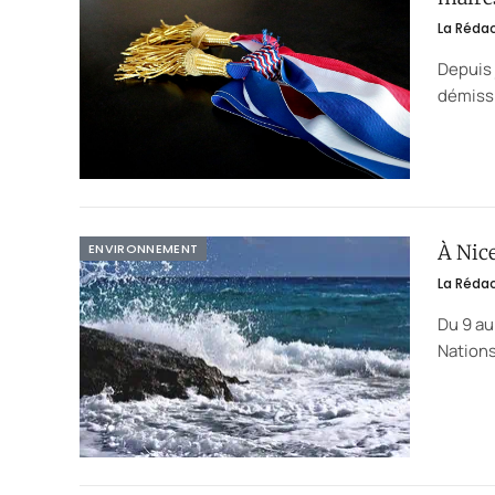
La Réda
Depuis 
démissi
ENVIRONNEMENT
À Nice
La Réda
Du 9 au
Nations