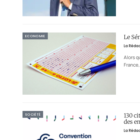
ECONOMIE
Le Sén
La Réda
Alors q
France,
SOCIÉTÉ
130 ci
des e
La Réda