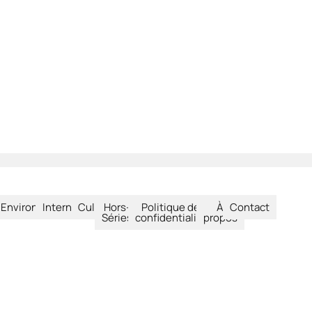
été
Environnement
International
Culture
Hors-
Politique de
À
Contact
Séries
confidentialité
propos